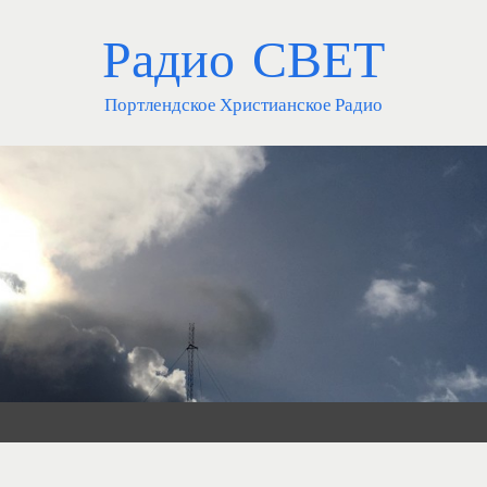
Радио СВЕТ
Портлендское Христианское Радио