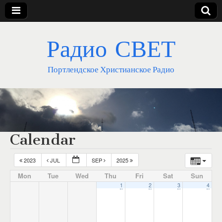
Радио СВЕТ
Портлендское Христианское Радио
Calendar
2023
JUL
SEP
2025
Mon
Tue
Wed
Thu
Fri
Sat
Sun
1
2
3
4