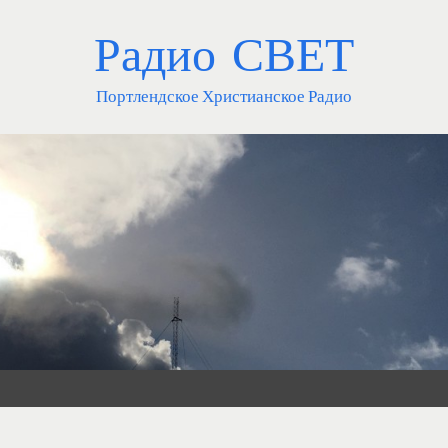
Радио СВЕТ
Портлендское Христианское Радио